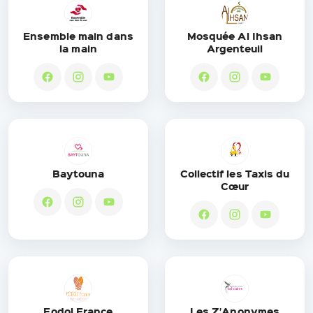
Ensemble main dans
Mosquée Al Ihsan
la main
Argenteuil
Baytouna
Collectif les Taxis du
Cœur
Fodol France
Les Z’Anonymes