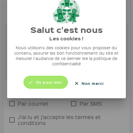
Mot de passe
Votre mot de passe doit contenir les éléments suivants :
Salut c'est nous
8 Caractères minimum
Les cookies !
1 Majuscule / minuscule
Nous utilisons des cookies pour vous proposer du
contenu, assurer les bon fonctionnement du site et
1 Chiffre
mesurer l'audiance de ce dernier lire la politique de
confidentialité
1 Caractère spécial (@,& ...)
Ok pour moi
Non merci
Oui, je souhaite recevoir les meilleures offres
commerciales et promotions exclusives proposées via le
site Allo Mouton.
Par courriel
Par SMS
J'ai lu et j'accepte les termes et
conditions