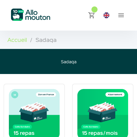
Accueil
/
Sadaqa
Sadaqa