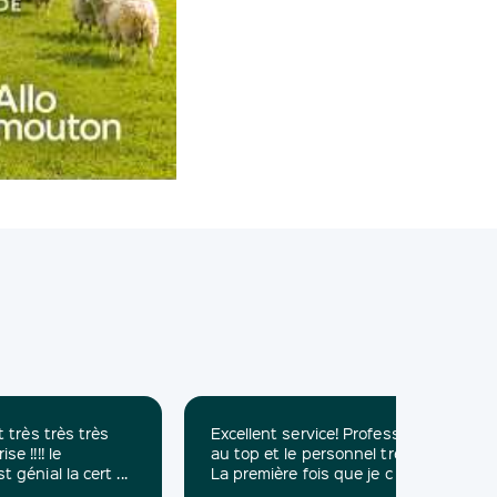
t très très très
Excellent service! Professionnalisme
e !!!! le
au top et le personnel très agréable.
génial la cert ...
La première fois que je c ...