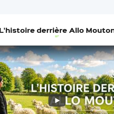
L'histoire derrière Allo Mouto
Play: Keynote (Google I/O '18)