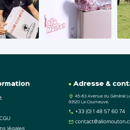
ormation
Adresse & cont
45-63 Avenue du Général Le
t
93120 La Courneuve.
+33 (0) 1 48 57 60 74
 CGU
contact@allomouton.
ns légales