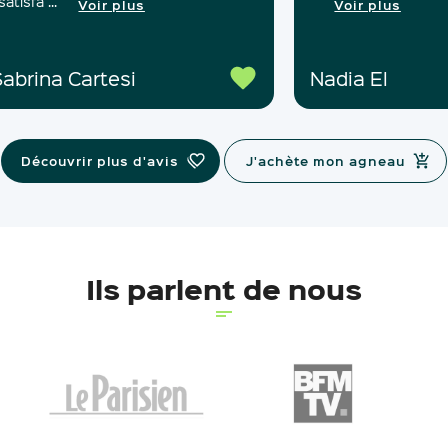
satisfa ...
Voir plus
Voir plus
abrina Cartesi
Nadia El
Découvrir plus d'avis
J'achète mon agneau
Ils parlent de nous