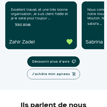
Excellent travail, et une très bonne
Nous comma
organisation. Je suis client fidèle et
notre mouton
je le serai pour toujour ...
Mouton. No
satisfa ...
Voir plus
Zahir Zadel
Sabrina C
Découvrir plus d'avis
J'achète mon agneau
Ils parlent de nous