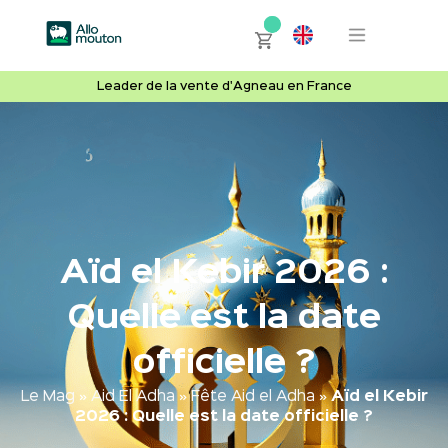
Leader de la vente d'Agneau en France
Aïd el Kebir 2026 :
Quelle est la date
officielle ?
Le Mag
»
Aid El Adha
»
Fête Aid el Adha
»
Aïd el Kebir
2026 : Quelle est la date officielle ?