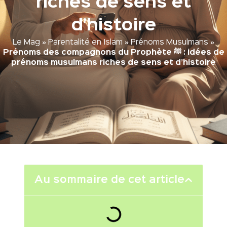
riches de sens et
d’histoire
Le Mag
»
Parentalité en Islam
»
Prénoms Musulmans
»
Prénoms des compagnons du Prophète ﷺ : idées de
prénoms musulmans riches de sens et d’histoire
Au sommaire de cet article