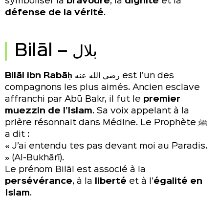
symboliser la
bravoure
, la
dignité
et la
défense de la vérité
.
Bilāl – بلال
Bilāl ibn Rabāḥ
رضي الله عنه est l’un des
compagnons les plus aimés. Ancien esclave
affranchi par Abū Bakr, il fut le
premier
muezzin de l’Islam
. Sa voix appelant à la
prière résonnait dans Médine. Le Prophète ﷺ
a dit :
« J’ai entendu tes pas devant moi au Paradis.
» (Al-Bukhārī).
Le prénom Bilāl est associé à la
persévérance
, à la
liberté
et à l’
égalité en
Islam
.