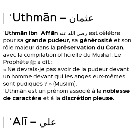
ʿUthmān – عثمان
ʿUthmān ibn ʿAffān
رضي الله عنه est célèbre
pour sa
grande pudeur
, sa
générosité
et son
rôle majeur dans la
préservation du Coran
,
avec la compilation officielle du Muṣḥaf. Le
Prophète ﷺ a dit :
« Ne devrais-je pas avoir de la pudeur devant
un homme devant qui les anges eux-mêmes
sont pudiques ? » (Muslim).
ʿUthmān est un prénom associé à la
noblesse
de caractère
et à la
discrétion pieuse
.
ʿAlī – علي