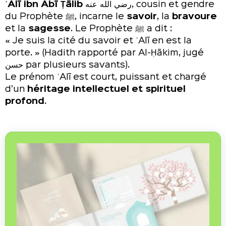
ʿAlī ibn Abī Ṭālib
رضي الله عنه, cousin et gendre
du Prophète ﷺ, incarne le
savoir
, la
bravoure
et la
sagesse
. Le Prophète ﷺ a dit :
« Je suis la cité du savoir et ʿAlī en est la
porte. » (Hadith rapporté par Al-Ḥākim, jugé
حسن par plusieurs savants).
Le prénom ʿAlī est court, puissant et chargé
d’un
héritage intellectuel et spirituel
profond
.