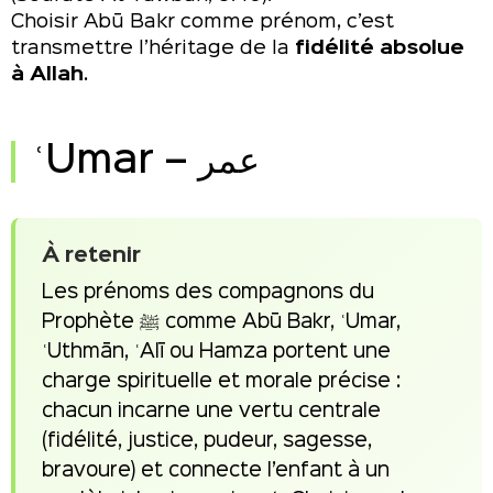
Choisir Abū Bakr comme prénom, c’est
transmettre l’héritage de la
fidélité absolue
à Allah
.
ʿUmar – عمر
À retenir
Les prénoms des compagnons du
Prophète ﷺ comme Abū Bakr, ʿUmar,
ʿUthmān, ʿAlī ou Hamza portent une
charge spirituelle et morale précise :
chacun incarne une vertu centrale
(fidélité, justice, pudeur, sagesse,
bravoure) et connecte l’enfant à un