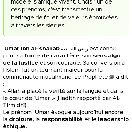
modèle islamique vivant. Choisir un de
ces prénoms, c’est transmettre un
héritage de foi et de valeurs éprouvées
à travers les siècles.
ʿUmar ibn al-Khaṭṭāb
رضي الله عنه est connu
pour sa
force de caractère
, son
sens aigu
de la justice
et son courage. Sa conversion à
l’Islam fut un tournant majeur pour la
communauté musulmane. Le Prophète ﷺ a dit
:
« Allah a placé la vérité sur la langue et dans
le cœur de ʿUmar. » (Hadith rapporté par At-
Tirmidhī).
Le prénom ʿUmar évoque aujourd’hui encore
la
droiture
, la
responsabilité
et le
leadership
éthique
.