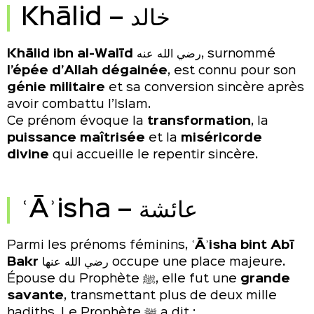
Khālid – خالد
Khālid ibn al-Walīd
رضي الله عنه, surnommé
l’épée d’Allah dégainée
, est connu pour son
génie militaire
et sa conversion sincère après
avoir combattu l’Islam.
Ce prénom évoque la
transformation
, la
puissance maîtrisée
et la
miséricorde
divine
qui accueille le repentir sincère.
ʿĀʾisha – عائشة
Parmi les prénoms féminins,
ʿĀʾisha bint Abī
Bakr
رضي الله عنها occupe une place majeure.
Épouse du Prophète ﷺ, elle fut une
grande
savante
, transmettant plus de deux mille
hadiths. Le Prophète ﷺ a dit :