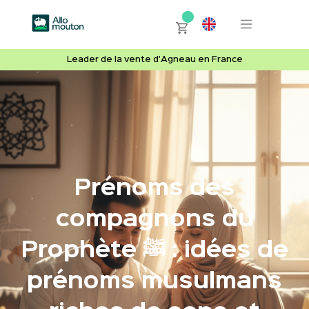
Leader de la vente d'Agneau en France
Prénoms des
compagnons du
Prophète ﷺ : idées de
prénoms musulmans