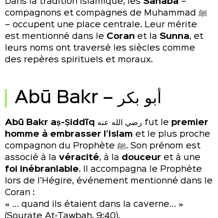
Dans la tradition islamique, les
Sahaba
–
compagnons et compagnes de
Muhammad
ﷺ
– occupent une place centrale. Leur mérite
est mentionné dans le
Coran
et la
Sunna
, et
leurs noms ont traversé les siècles comme
des repères spirituels et moraux.
Abū Bakr – أبو بكر
Abū Bakr aṣ-Ṣiddīq
رضي الله عنه fut le
premier
homme à embrasser l’Islam
et le plus proche
compagnon du Prophète ﷺ. Son prénom est
associé à la
véracité
, à la
douceur
et à une
foi inébranlable
. Il accompagna le Prophète
lors de l’Hégire, événement mentionné dans le
Coran :
« … quand ils étaient dans la caverne… »
(Sourate At-Tawbah, 9:40).