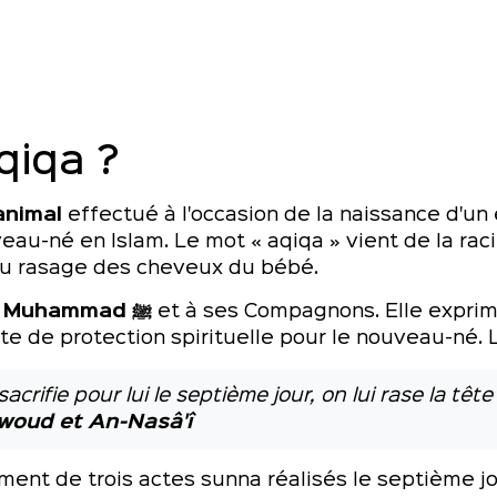
qiqa ?
animal
effectué à l'occasion de la naissance d'un 
slam. Le mot « aqiqa » vient de la racine arabe عقّ qui signifie «
 au rasage des cheveux du bébé.
Prophète Muhammad ﷺ
et à ses Compagnons. Elle expri
sacrifie pour lui le septième jour, on lui rase la tê
âwoud et An-Nasâ'î
ent de trois actes sunna réalisés le septième jo