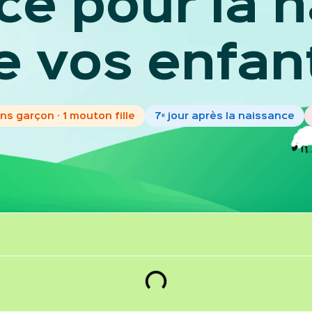
ice pour la
e vos enfan
s garçon · 1 mouton fille
7ᵉ jour après la naissance