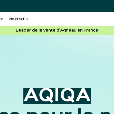
ce
Aid el Adha
Leader de la vente d'Agneau en France
AQIQA