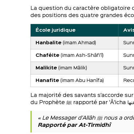
La question du caractère obligatoire 
des positions des quatre grandes écol
École juridique
Avis
Hanbalite
(imam Ahmad)
Sunn
Chaféite
(imam Ash-Shâfi'î)
Sun
Malikite
(imam Mâlik)
Sun
Hanafite
(imam Abu Hanîfa)
Reco
La majorité des savants s'accorde sur
« Le Messager d
Rapporté par At-Tirmidhî