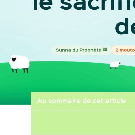
le sacrif
d
Sunna du Prophète ﷺ
2 mouton
Au sommaire de cet article