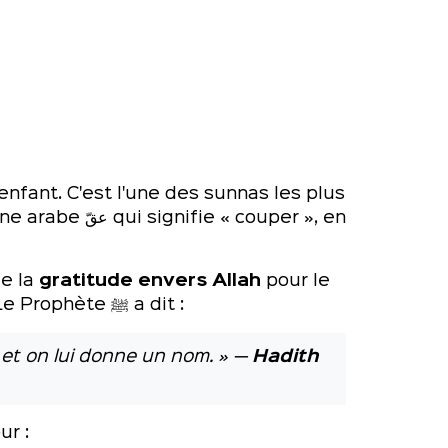
enfant. C'est l'une des sunnas les plus
 couper », en
me la
gratitude envers Allah
pour le
bienfait de l'enfant et constitue un acte de protection spirituelle pour le nouveau-né. Le Prophète ﷺ a dit :
te et on lui donne un nom. » —
Hadith
ur :