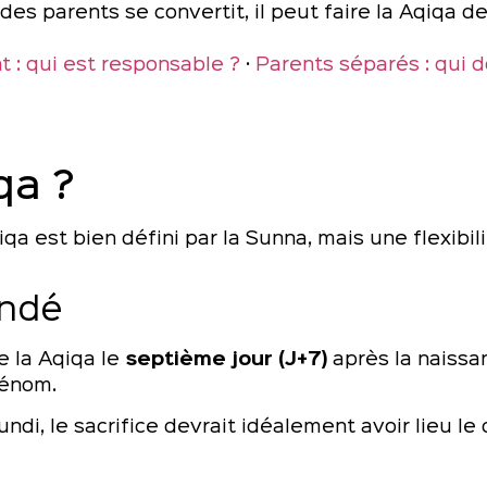
un des parents se convertit, il peut faire la Aqiqa 
t : qui est responsable ?
·
Parents séparés : qui do
qa ?
qa est bien défini par la Sunna, mais une flexibi
ndé
faire la Aqiqa le
septième jour (J+7)
après la naissa
rénom.
undi, le sacrifice devrait idéalement avoir lieu le