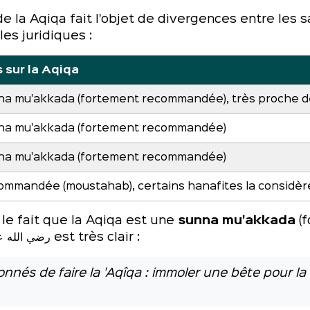
de la Aqiqa fait l'objet de divergences entre les
es juridiques :
 sur la Aqiqa
a mu'akkada (fortement recommandée), très proche de 
na mu'akkada (fortement recommandée)
na mu'akkada (fortement recommandée)
mmandée (moustahab), certains hanafites la considè
 le fait que la Aqiqa est une
sunna mu'akkada
(f
du Prophète ﷺ rapporté par 'Â'icha رضي الله عنها est très clair :
'Allâh ﷺ nous a ordonnés de faire la 'Aqîqa : immoler une bête p